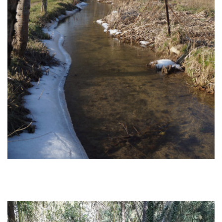
SYNDICAT BASSIN RIVIERES ANGOUMOIS
190 route de Vindelle
Le Paradis
16430 BALZAC
Tél. : 05.45.38.16.71
Les cours d’eau
L’Anguienne
L’Argence
La Boëme
La Charraud
La Guirlande
L’Echelle
Le Claix
Les Eaux Claires