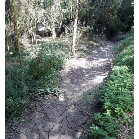
La Nouère
La Touvre
La Vélude
Tout savoir sur les cours d’eau
Un cours d‘eau c’est quoi ?
Notion de bassin versant
La qualité des eaux superficielles
Les zones humides
Mesures de débit des cours d’eau
Adaptation aux changements climatiques
Le syndicat
Nos missions
Nos membres
Nos élus