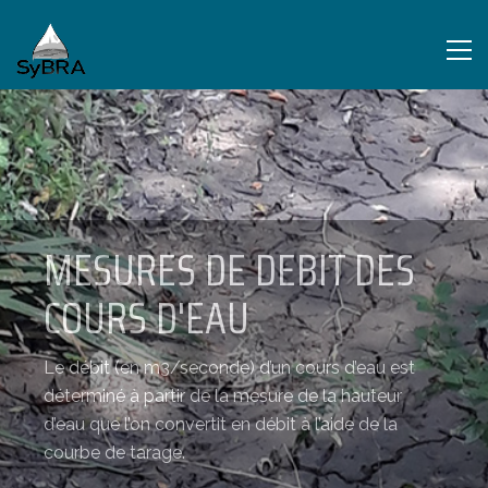
MESURES DE DEBIT DES
COURS D'EAU
Le débit (en m3/seconde) d’un cours d’eau est
déterminé à partir de la mesure de la hauteur
d’eau que l’on convertit en débit à l’aide de la
courbe de tarage.