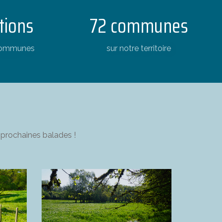
tions
72 communes
communes
sur notre territoire
 prochaines balades !