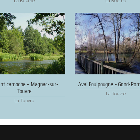
La Boëme
La Boëme
Aval Foulpougne – Gond-Pon
nt camoche – Magnac-sur-
Touvre
La Touvre
La Touvre