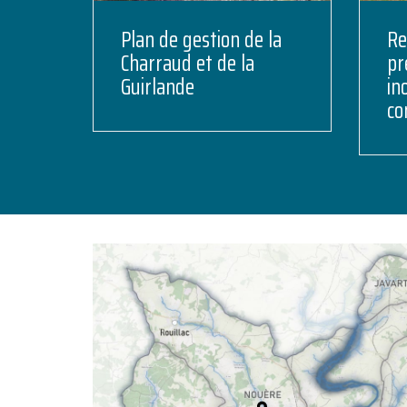
Plan de gestion de la
Re
Charraud et de la
pr
Guirlande
in
co