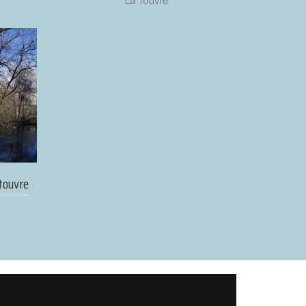
La Touvre
touvre