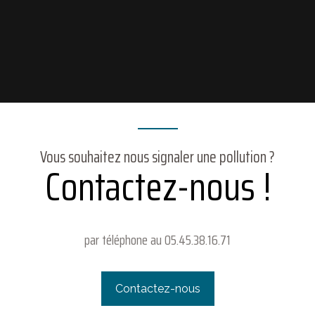
Vous souhaitez nous signaler une pollution ?
Contactez-nous !
SYNDICAT BASSIN RIVIERES ANGOUMOIS
190 route de Vindelle
par téléphone au 05.45.38.16.71
Le Paradis
16430 BALZAC
Tél. : 05.45.38.16.71
Contactez-nous